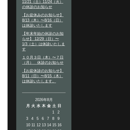
11/21（土）11/24（火）
の休診のお知らせ
【お盆休みのお知らせ】
8/13（木）〜8/16（日）
は休診いたします
【年末年始の休診のお知
らせ】 12/29（日）〜
1/3（土）は休診いたしま
す
１０月３日（木）〜７日
（月） 休診のお知らせ
【お盆休診のお知らせ】
8/11（日）〜8/15（木）
は休診いたします。
2026年8月
月
火
水
木
金
土
日
1
2
3
4
5
6
7
8
9
10
11
12
13
14
15
16