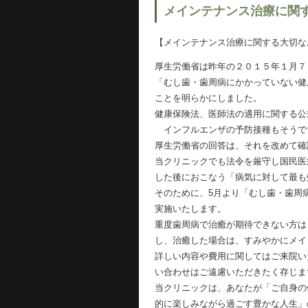
メインテナンス治療に関
【メインテナンス治療に関する大切な
厚生労働省は昨年の２０１５年１月７
「むし歯・歯周病にかかっていない健
ことを明らかにしました。
健康保険法、医師法の適用に関する公
インフルエンザの予防接種もそうで
厚生労働省の回答は、それを改めて確
当クリニックでも法令を厳守し国民医療
した後におこなう「病気に対して最も
そのために、5月より「むし歯・歯周
実施いたします。
重度歯周病で治癒が期待できない方は
し、治癒した場合は、すみやかにメイ
詳しい内容や費用に関してはご来院い
い合わせはご遠慮いただきたく存じま
当クリニックは、あなたが「ご自身の
的に楽しみながら過ごす豊かな人生」