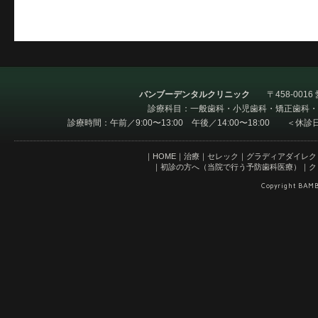
バンブーデンタルクリニック
〒458-001
診療科目：一般歯科・小児歯科・矯正歯科・
診療時間：午前／9:00〜13:00 午後／14:00〜18:00 ＜
｜
HOME
｜
治療
｜
セレック
｜
グラディアダイレク
｜
初診の方へ（当院で行う予防歯科医療）
｜
ク
Copyright BAMB