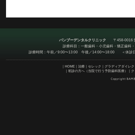
バンブーデンタルクリニック
〒458-001
診療科目：一般歯科・小児歯科・矯正歯科・
診療時間：午前／9:00〜13:00 午後／14:00〜18:00 ＜
｜
HOME
｜
治療
｜
セレック
｜
グラディアダイレク
｜
初診の方へ（当院で行う予防歯科医療）
｜
ク
Copyright BAMB